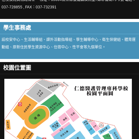
037-728855 , FAX：037-732391
各類減免&獎學金
工讀生需求調查
學生事務處
體育運動組
設校安中心、生活輔導組、課外活動指導組、學生輔導中心、衛生保健組、體育運
衛生保健組
動組、原新住民學生資源中心、住宿中心、性平會等九個單位。
衛保組人員職掌
校園位置圖
相關辦法
健康促進學校計畫
捐血活動
愛滋病防治專區
菸害防治專區
傳染病防治專區