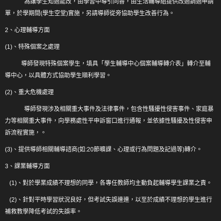
為讓學生知過能改，由學習中導引向善，由生活輔導組提供改過銷過申請
單，於學期間(學生空堂)實施，另請導師從旁協助學生改善行為。
學務組織
2、心理輔導方面
校安中心
(1)、特殊個案之處理
學生輔導中心
導師發現特殊個案學生，填具「學生輔導中心個案輔導轉介表」轉介至輔
生活輔導組
導中心，以具體方式協助學生順利學習。
(2)、重大危機處理
生輔組人員職掌
導師發現涉及相關重大事件及法律事件，包含性騷擾性侵害事件、家庭暴
生輔組表格下載
力等相關重大事件，向學務處性平申訴窗口進行通報，並依據性騷擾及性侵害申
生輔組規章辦法
訴流程實施，。
校園安全相關計畫
(3)、提供導師相關輔導諮商(如:20節曠課、心理或行為問題及記過等)轉介。
3、課業輔導方面
交通安全相關計畫
(1)、對於學業成績不理想的同學，各專任教師均主動負起輔導學生課業之責。
導師輔導功能與支援
(2)、針對平時學習狀況良好，但考試失誤連連，以至於成績不理想的學生進行
導師輔導功能
補救教學降低考試的失誤率。