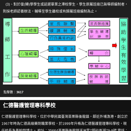
導師支援系統
(3)、對於復(轉)學學生或延遲畢業之滯校學生，學生原屬班級已無導師編制者，
則採老師認養辦法，輔導至學生離校或有歸屬班級編制為止。
勞作教育申請
每日-學生病假回報表
每日班級出缺席人數回報
住宿中心
課外活動組
課指組人員職掌
課指組表格下載
點擊數：
3617
課指組規章
仁德醫護管理專科學校
學生事務與輔導經費專區
仁德醫護管理專科學校，位於中華民國臺灣苗栗縣後龍鎮，鄰近外埔漁港。創立於
獎助學相關連結
1967年時為仁德高級藥劑職業學校，於1999年升格為仁德醫護管理專科學校，現
社團活動剪影
任校長為黃柏翔博士。 校址：35664苗栗縣後龍鎮溪洲里7鄰砂崙湖79-9號 電話：