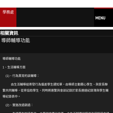
學務處
MENU
相關資訊
仁德首頁
導師輔導功能
學生事務處
導師輔導功能
學務處規章
1、生活輔導方面
學生事務處人員職掌
(1)、行為異常約談輔導：
減免_就貸_獎學金
由生活輔導組寄發行為偏差學生通知單，由導師主動關心學生、與家長聯
校園安全、危險區域圖
繫共同輔導，從旁協助學生，同時將連繫與會談記錄於家長連絡紀錄簿與學生輔
導紀錄表中。
校園周邊熱點地圖
(2)、實施改過銷過：
校園周邊巡查熱點彙整表