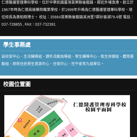
仁德醫護管理專科學校，位於中華民國臺灣苗栗縣後龍鎮，鄰近外埔漁港。創立於
導師支援系統
1967年時為仁德高級藥劑職業學校，於1999年升格為仁德醫護管理專科學校，現
勞作教育申請
任校長為黃柏翔博士。 校址：35664苗栗縣後龍鎮溪洲里7鄰砂崙湖79-9號 電話：
037-728855 , FAX：037-732391
每日-學生病假回報表
每日班級出缺席人數回報
學生事務處
住宿中心
設校安中心、生活輔導組、課外活動指導組、學生輔導中心、衛生保健組、體育運
動組、原新住民學生資源中心、住宿中心、性平會等九個單位。
課外活動組
課指組人員職掌
校園位置圖
課指組表格下載
課指組規章
學生事務與輔導經費專區
獎助學相關連結
社團活動剪影