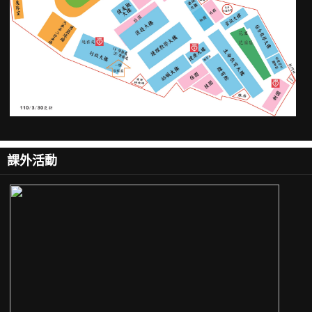
各類減免&獎學金
工讀生需求調查
體育運動組
衛生保健組
衛保組人員職掌
相關辦法
課外活動
健康促進學校計畫
捐血活動
愛滋病防治專區
菸害防治專區
傳染病防治專區