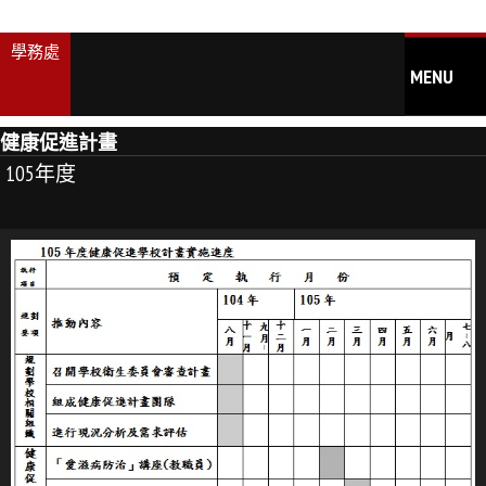
學務處
MENU
健康促進計畫
仁德首頁
105年度
學生事務處
學務處規章
學生事務處人員職掌
減免_就貸_獎學金
校園安全、危險區域圖
校園周邊熱點地圖
校園周邊巡查熱點彙整表