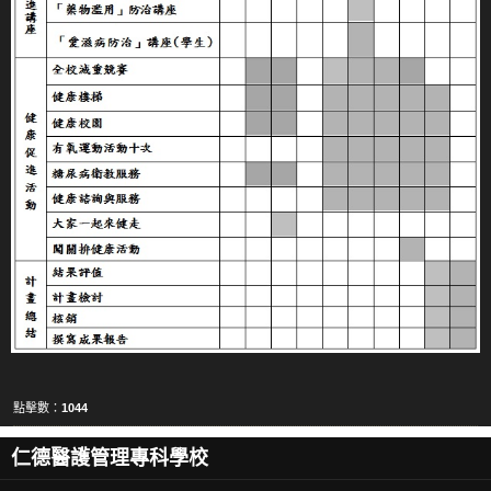
學務組織
校安中心
學生輔導中心
生活輔導組
生輔組人員職掌
生輔組表格下載
生輔組規章辦法
校園安全相關計畫
交通安全相關計畫
點擊數：
1044
導師輔導功能與支援
仁德醫護管理專科學校
導師輔導功能